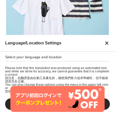
Language/Location Settings
Select your language and location
Please note that this translation was produced using an automated tool,
and while we strive for accuracy, we cannot guarantee that it is completel
y correct.
請注意，此翻譯是由自動工具產生的，雖然我們努力追求準確性，但不能保
證其完全正確。
You can also change these options using the menu in the upper left corn
×
er.
您也可以使用左上角的選單來更改這些選項。
SAVE
おとなしそうにする素振りだけで、今日も新たなイタ