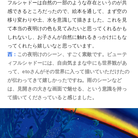
フルシャドーは自然の一部のような存在というのが共
感できるところだったので、絵本を通して、まず空の
移り変わりや土、水を意識して描きました。これを見
て本当の夜明けの色も見てみたいと思ってくれるかも
しれないし、お子さんが自然に触れるきっかけにもな
ってくれたら嬉しいなと思っています。
西：
この夜明けのシーン、すごく素敵です。ビューテ
ィフルシャドーには、自由気ままな中にも世界観があ
って、etoさんがその世界に入って描いていただけたの
が伝わってきて嬉しかったですね。雨のシーンなど
は、見開きの大きな画面で魅せる、という意識を持っ
て描いてくださっていると感じました。