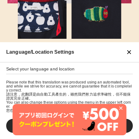
Language/Location Settings
ごちそうをいっぱい食べて大きくなった“はらぺこあお
むし”が胸元にワンポイント刺繍されたデザイン。背当
Select your language and location
ては“はらぺこあおむし”が食べて穴の空いたフルーツが
パターン柄になっています。一枚のポロシャツに、“は
Please note that this translation was produced using an automated tool,
and while we strive for accuracy, we cannot guarantee that it is completel
らぺこあおむし”の成長の物語が表現されたデザインで
y correct.
請注意，此翻譯是由自動工具產生的，雖然我們努力追求準確性，但不能保
す。爽やかなネイビーがファミリーコーデにもぴった
證其完全正確。
You can also change these options using the menu in the upper left corn
り。
×
er.
您也可以使用左上角的選單來更改這些選項。
SAVE
掲載アイテム