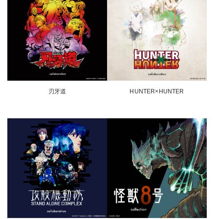
刃牙道
HUNTER×HUNTER