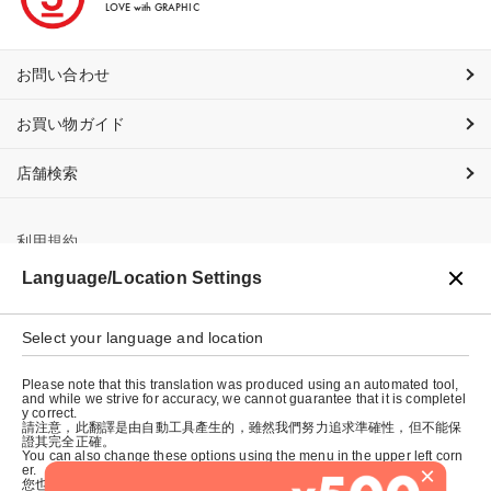
LOVE with GRAPHIC
お問い合わせ
お買い物ガイド
店舗検索
利用規約
Language/Location Settings
プライバシーポリシー
特定商取引法に基づく表示
Select your language and location
会社概要
Please note that this translation was produced using an automated tool,
and while we strive for accuracy, we cannot guarantee that it is completel
y correct.
請注意，此翻譯是由自動工具產生的，雖然我們努力追求準確性，但不能保
證其完全正確。
You can also change these options using the menu in the upper left corn
×
er.
您也可以使用左上角的選單來更改這些選項。