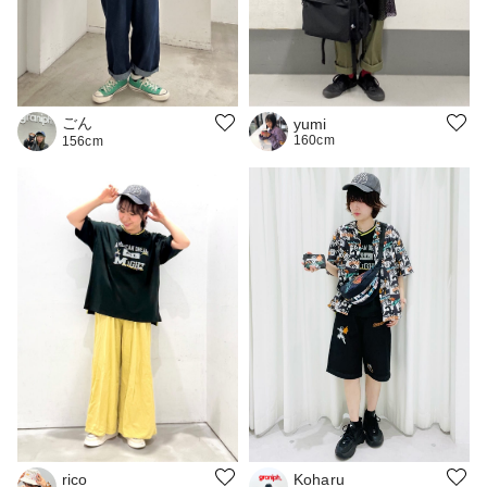
ごん
yumi
160cm
156cm
rico
Koharu