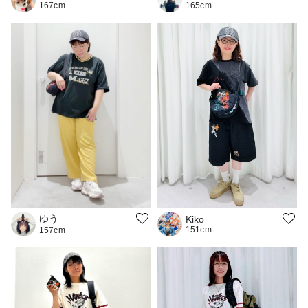
167cm
165cm
ゆう
Kiko
151cm
157cm