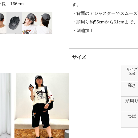
長：166cm
着用サイズ：
す。
・背面のアジャスターでスムーズ
・頭周り約55cmから61cmま
・刺繍加工
サイズ
サイズ
(cm)
高さ
頭周
つば