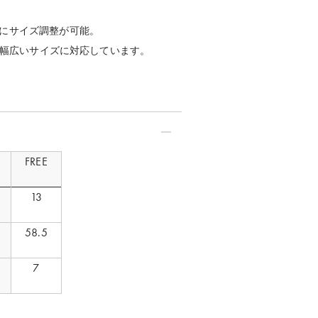
FREE モデル身長：166cm
にサイズ調整が可能。
で、幅広いサイズに対応しています。
FREE
13
58.5
り
7