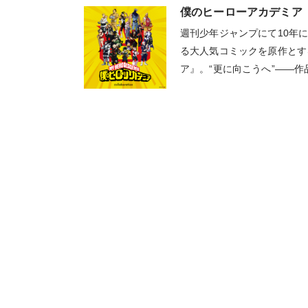
僕のヒーローアカデミア
週刊少年ジャンプにて10年
る大人気コミックを原作とす
ア』。“更に向こうへ”――作品を象
の精神を校訓に掲げる雄英高
るデクこと緑谷出久が仲間た
成長していく「最高のヒーロ
やオールマイトをはじめとす
ィラン＞たちに加え、グラニ
ザインもラインナップ！あな
る、特別なアイテムの数々を