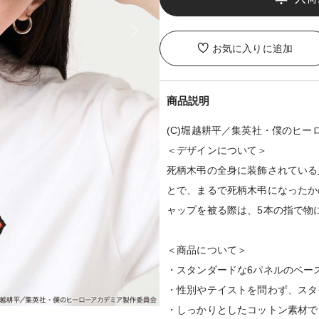
お気に入りに追加
商品説明
(C)堀越耕平／集英社・僕のヒー
＜デザインについて＞
死柄木弔の全身に装飾されている
とで、まるで死柄木弔になったか
ャップを被る際は、5本の指で物
＜商品について＞
・スタンダードな6パネルのベー
・性別やテイストを問わず、スタ
・しっかりとしたコットン素材で