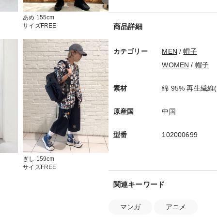
あめ 155cm
商品詳細
サイズFREE
カテゴリー
MEN
/
帽子
WOMEN
/
帽子
素材
綿 95% 再生繊維
原産国
中国
型番
102000699
ぎし 159cm
サイズFREE
関連キーワード
マンガ
アニメ