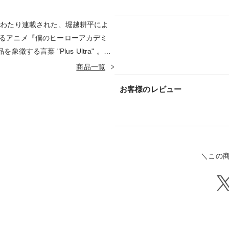
にわたり連載された、堀越耕平によ
るアニメ『僕のヒーローアカデミ
徴する言葉 "Plus Ultra" 。そ
校を舞台に、プロヒーローを夢見
商品一覧
ちと共に戦い、友情を育みながら
お客様のレビュー
ーになるまでの物語」です。デク
るヒーロー、そして宿敵・敵＜ヴ
フの人気キャラクターとの特別デ
たもきっと誰かのヒーローになれ
ぜひお楽しみください。
＼この