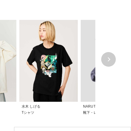
水木 しげる
NARUTO
Tシャツ
靴下・レギンス