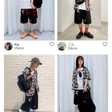
ごん
Kie
154cm
156cm