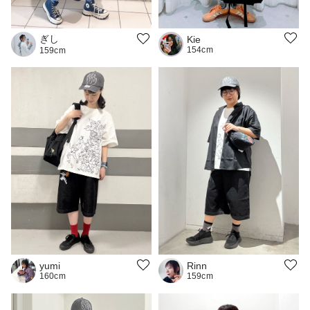
ぎし
Kie
154cm
159cm
yumi
Rinn
160cm
159cm