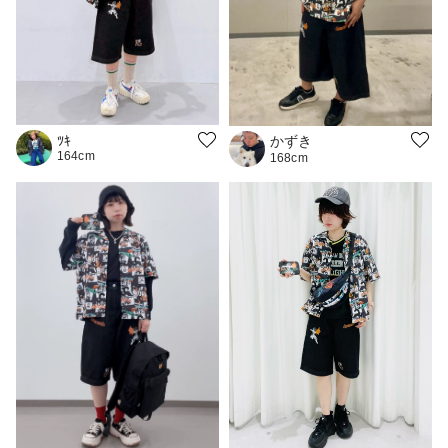
かずき
ﾂｷ
164cm
168cm