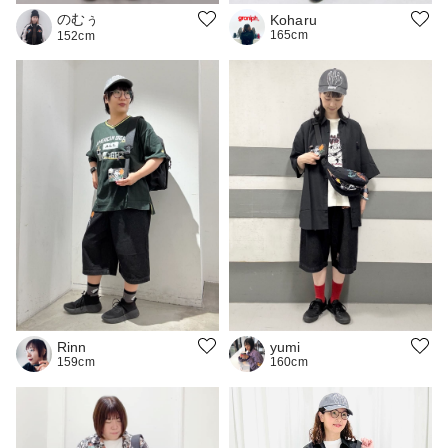
のむぅ
Koharu
165cm
152cm
Rinn
yumi
159cm
160cm