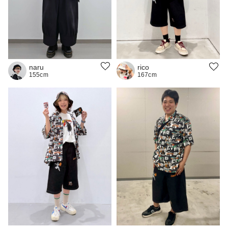
naru
rico
155cm
167cm