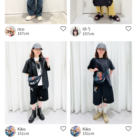
ゆう
rico
167cm
157cm
Kiko
Kiko
151cm
151cm