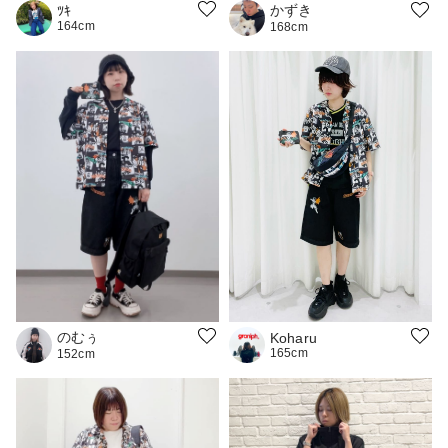
かずき
ﾂｷ
164cm
168cm
のむぅ
Koharu
165cm
152cm