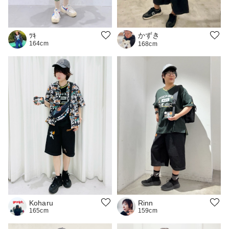
かずき
ﾂｷ
164cm
168cm
Rinn
Koharu
159cm
165cm