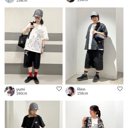
154cm
159cm
yumi
Rinn
160cm
159cm