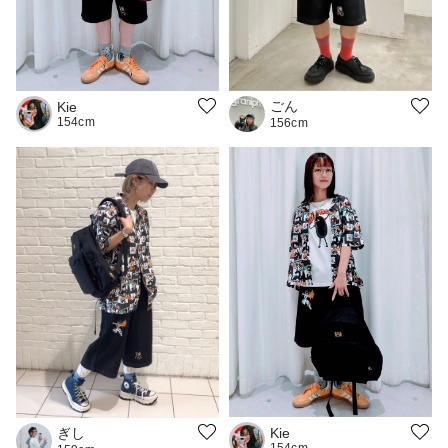
ごん
Kie
154cm
156cm
ぎし
Kie