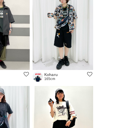
Koharu
165cm