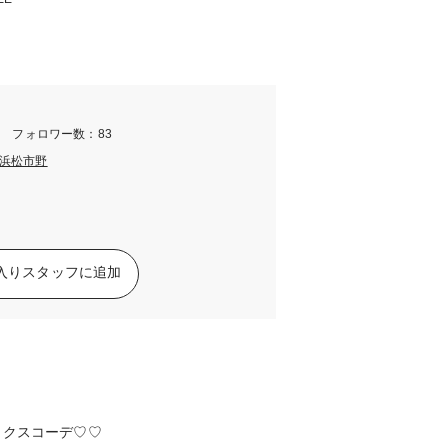
m フォロワー数：83
浜松市野
入りスタッフに追加
ックスコーデ♡♡