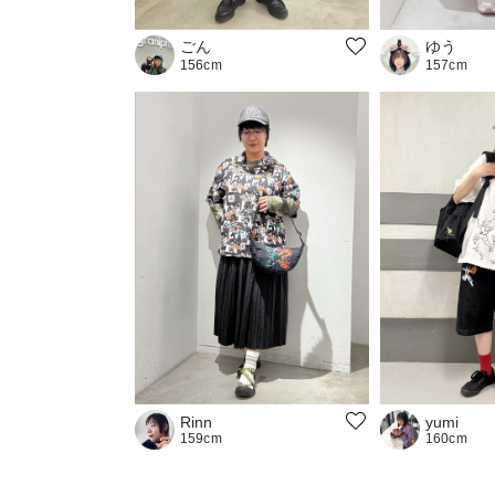
ゆう
ごん
157cm
156cm
Rinn
yumi
159cm
160cm