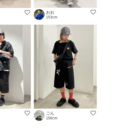
おお
153cm
ごん
156cm