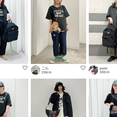
ごん
yumi
160cm
156cm