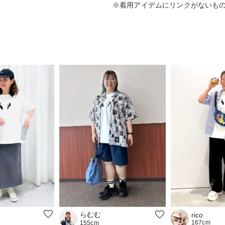
※着用アイデムにリンクがないも
らむむ
rico
167cm
155cm