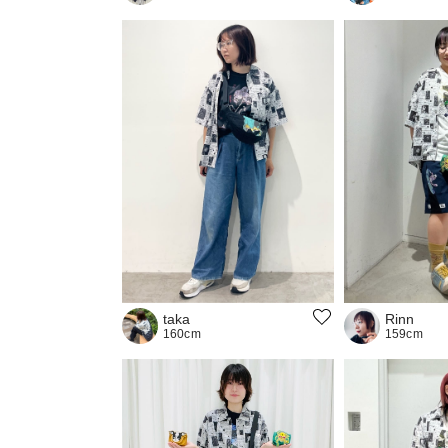
taka
Rinn
160cm
159cm