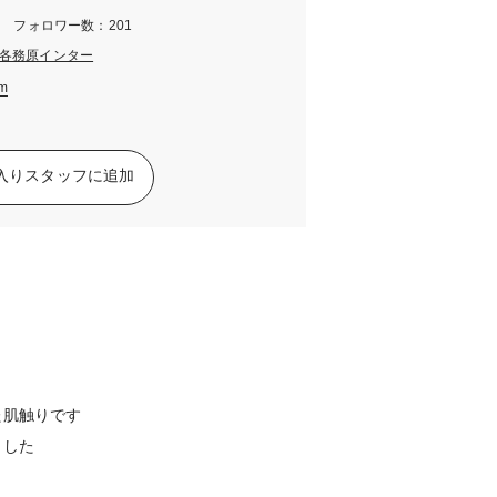
m フォロワー数：201
各務原インター
am
入りスタッフに追加
た肌触りです
ました