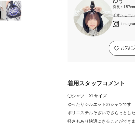
ゆう
身長：157c
イオンモール
Instagr
お気に
着用スタッフコメント
◯シャツ XLサイズ
ゆったりシルエットのシャツです
ポリエステルそざいでさらっとし
軽さもあり快適にきることができ