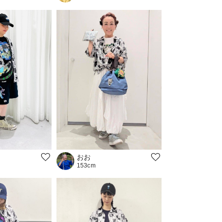
おお
153cm