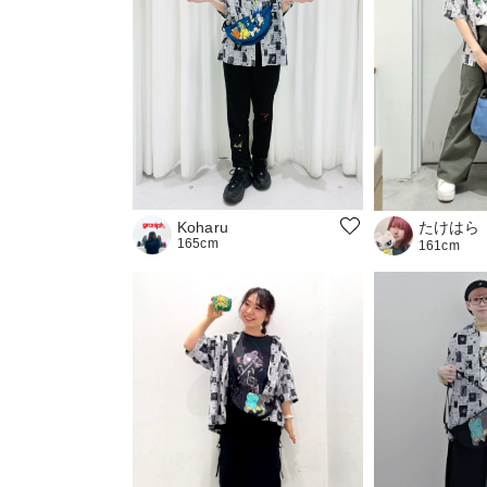
たけはら
Koharu
165cm
161cm