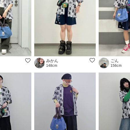
ごん
みかん
156cm
148cm