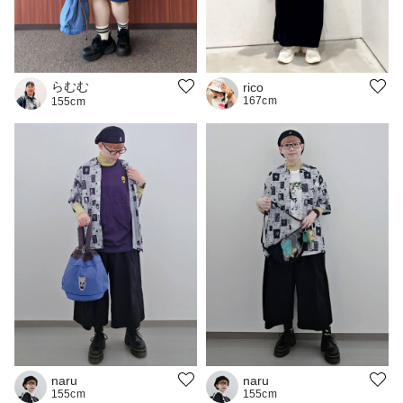
らむむ
rico
167cm
155cm
naru
naru
155cm
155cm