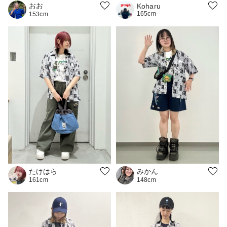
おお
Koharu
165cm
153cm
みかん
たけはら
148cm
161cm