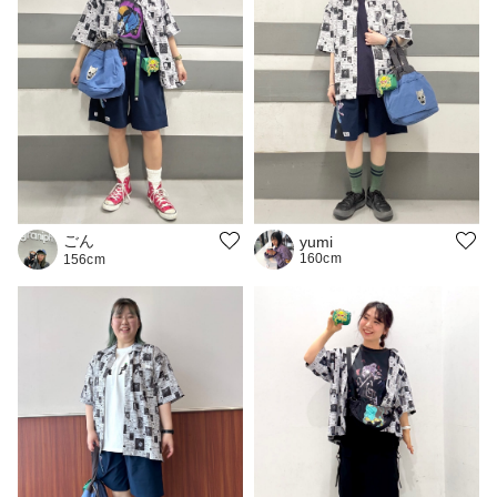
ごん
yumi
160cm
156cm