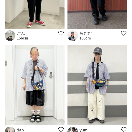
ごん
らむむ
156cm
155cm
dan
yumi