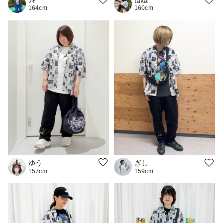
ﾂｷ
taka
164cm
160cm
ゆう
ぎし
157cm
159cm