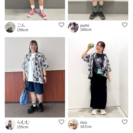
ごん
yumi
160cm
156cm
らむむ
rico
167cm
155cm