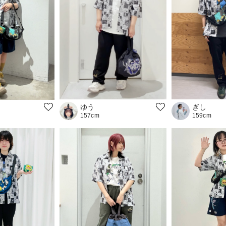
ゆう
ぎし
157cm
159cm