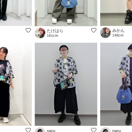
みかん
たけはら
148cm
161cm
naru
naru