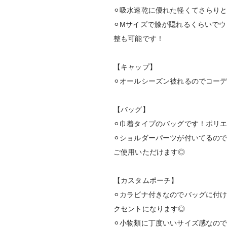
⚪︎吸水速乾に優れた軽くてさらり
⚪︎Mサイズで膝が隠れるくらいで
整も可能です！
【キャップ】
⚪︎オールシーズン被れるのでコー
【バッグ】
⚪︎巾着タイプのバッグです！ポリ
⚪︎ショルダーパーツが付いてるの
ご使用いただけます◎
【カスタムポーチ】
⚪︎カラビナ付きなのでバッグに付
クセントになります◎
⚪︎小物類に丁度いいサイズ感なの