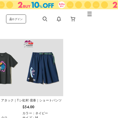
ログイン
トアタック｜Tシ
虹村 億泰｜ショートパンツ
$‌54.00
カラー：ネイビー
ミクロ
サイズ：M