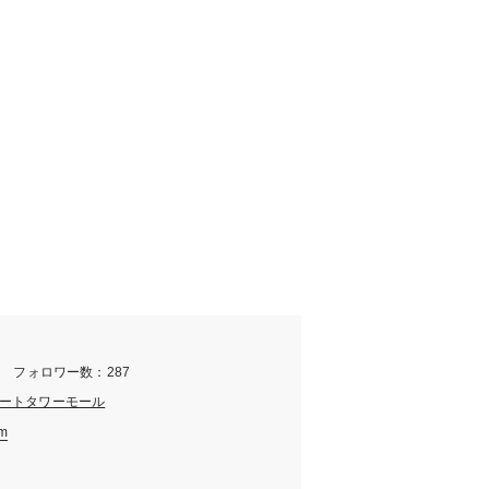
m フォロワー数：287
ートタワーモール
am