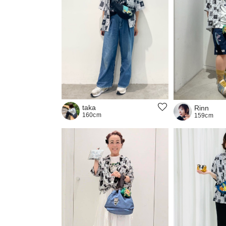
taka
Rinn
160cm
159cm