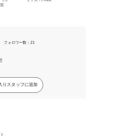
EE
m フォロワー数：21
am
入りスタッフに追加
♪