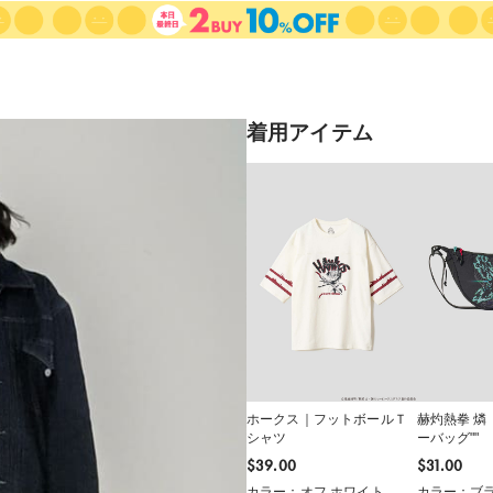
着用アイテム
ホークス｜フットボールＴ
赫灼熱拳 燐
シャツ
ーバッグ""
$‌39.00
$‌31.00
カラー：オフ ホワイト
カラー：ブ