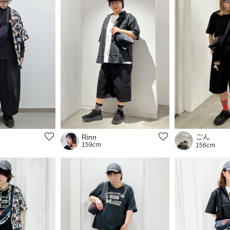
ごん
Rinn
159cm
156cm