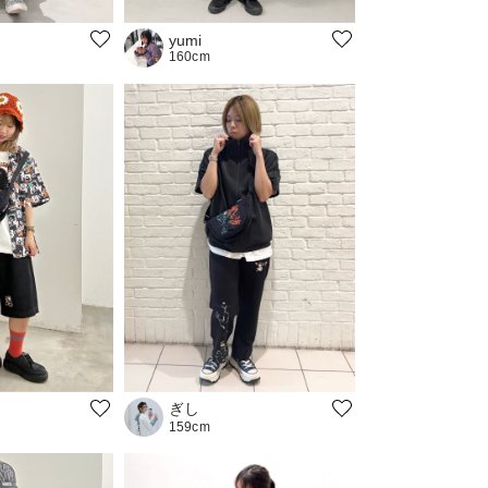
yumi
160cm
ぎし
159cm