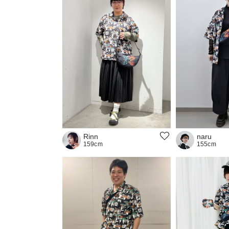
naru
Rinn
155cm
159cm