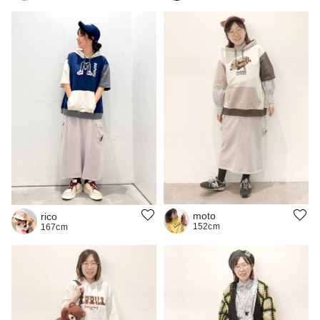
moto
rico
152cm
167cm