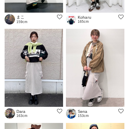
まこ
Koharu
165cm
159cm
Dara
Sena
163cm
153cm