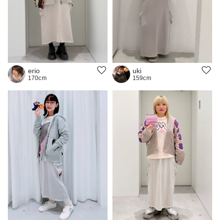
uki
erio
159cm
170cm