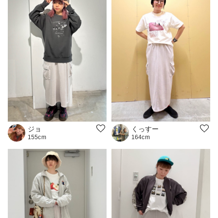
ジョ
くっすー
155cm
164cm