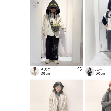
ふー
きのこ
160cm
153cm