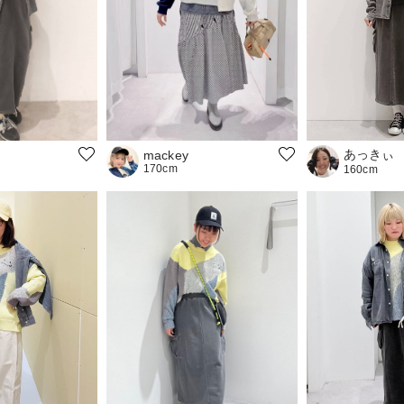
あっきぃ
mackey
170cm
160cm