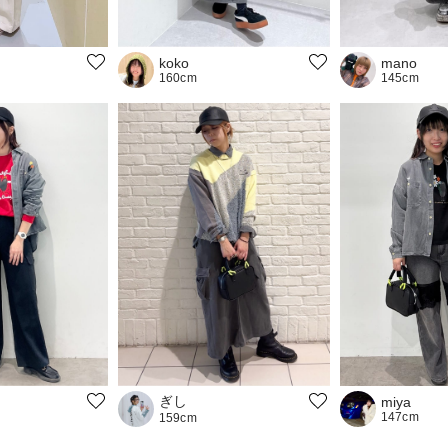
koko
mano
160cm
145cm
ぎし
miya
147cm
159cm