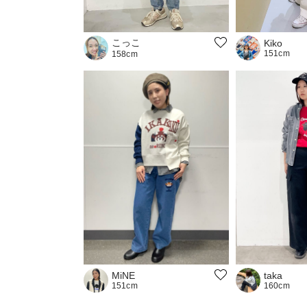
こっこ
Kiko
151cm
158cm
MiNE
taka
151cm
160cm