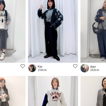
dan
Kie
163cm
154cm