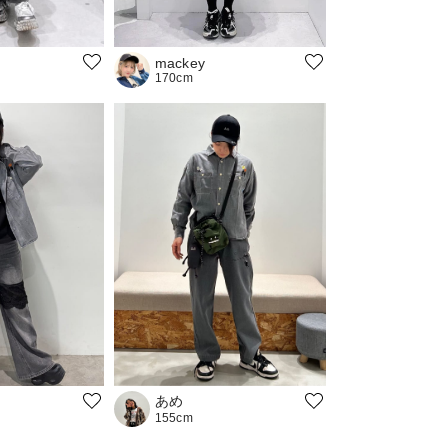
mackey
170cm
あめ
155cm