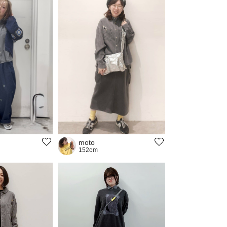
moto
152cm