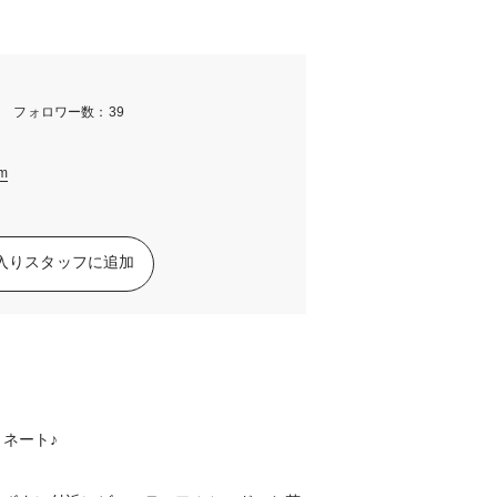
m フォロワー数：39
am
入りスタッフに追加
ネート♪