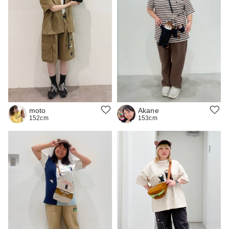
moto
Akane
152cm
153cm