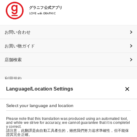
グラニフ公式アプリ
LOVE with GRAPHIC
お問い合わせ
お買い物ガイド
店舗検索
利用規約
Language/Location Settings
プライバシーポリシー
特定商取引法に基づく表示
Select your language and location
会社概要
Please note that this translation was produced using an automated tool,
and while we strive for accuracy, we cannot guarantee that it is completel
y correct.
請注意，此翻譯是由自動工具產生的，雖然我們努力追求準確性，但不能保
證其完全正確。