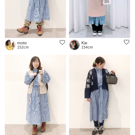
Kie
moto
154cm
152cm