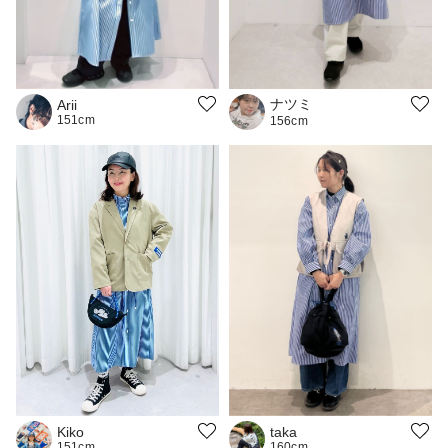
ナツミ
Arii
151cm
156cm
Kiko
taka
151cm
160cm