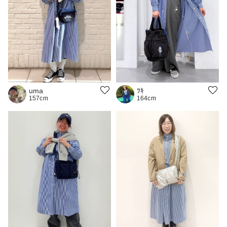
uma
ﾂｷ
157cm
164cm