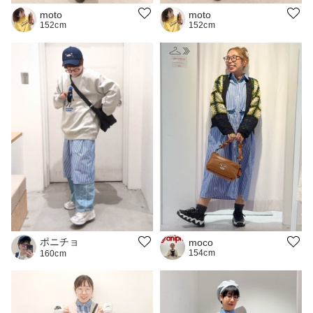
moto
moto
152cm
152cm
ポニチョ
moco
154cm
160cm