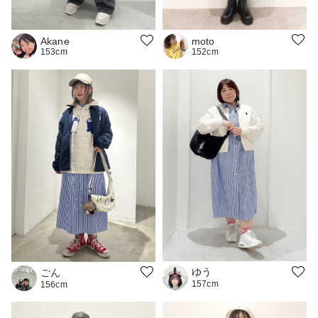
moto
Akane
152cm
153cm
ゆう
ごん
157cm
156cm