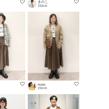
きのこ
153cm
moto
152cm