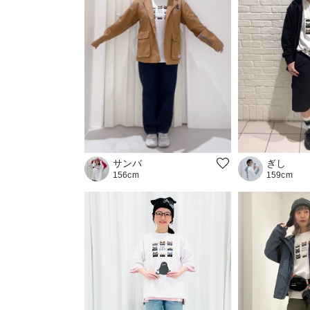
サンバ
ぎし
156cm
159cm