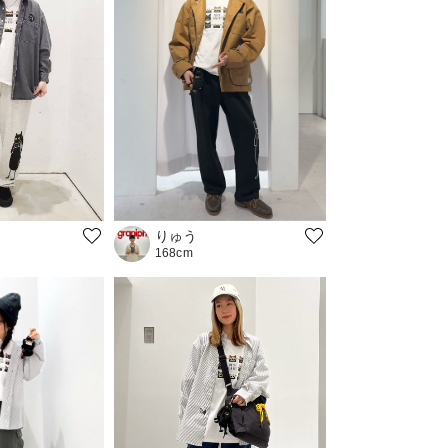
りゅう
168cm