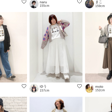
まこ
naru
155cm
159cm
ゆう
moto
152cm
157cm