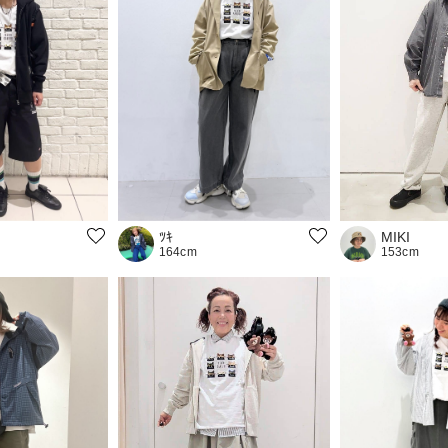
MIKI
ﾂｷ
153cm
164cm