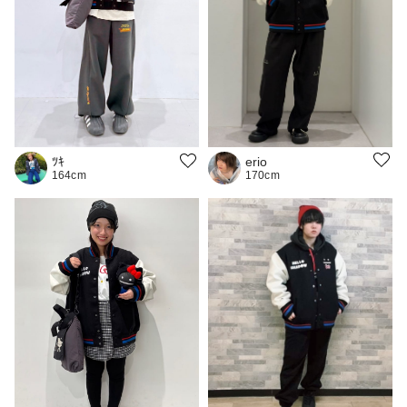
erio
ﾂｷ
170cm
164cm