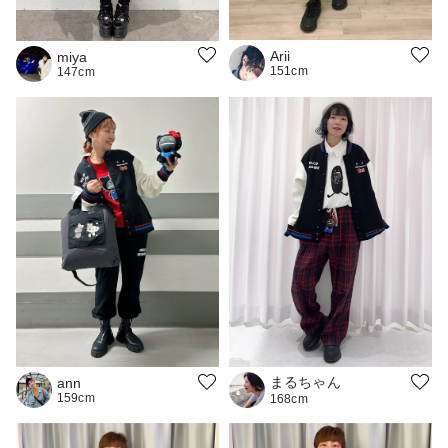
Arii
miya
151cm
147cm
まるちゃん
ann
159cm
168cm