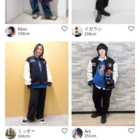
イガラシ
Rinn
159cm
158cm
くっすー
Arii
151cm
164cm