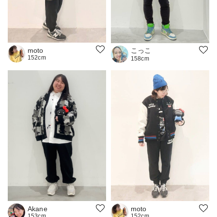
こっこ
moto
152cm
158cm
Akane
moto
153cm
152cm