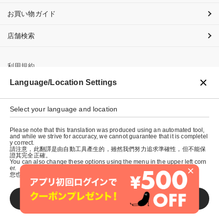
お買い物ガイド
店舗検索
利用規約
Language/Location Settings
プライバシーポリシー
Select your language and location
特定商取引法に基づく表示
Please note that this translation was produced using an automated tool,
会社概要
and while we strive for accuracy, we cannot guarantee that it is completel
y correct.
請注意，此翻譯是由自動工具產生的，雖然我們努力追求準確性，但不能保
證其完全正確。
You can also change these options using the menu in the upper left corn
×
er.
您也可以使用左上角的選單來更改這些選項。
SAVE
© graniph inc.