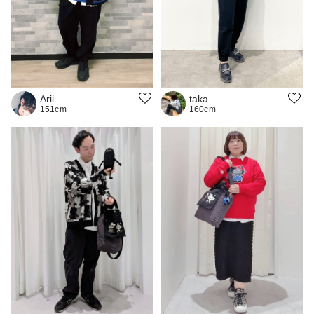
Arii
taka
151cm
160cm