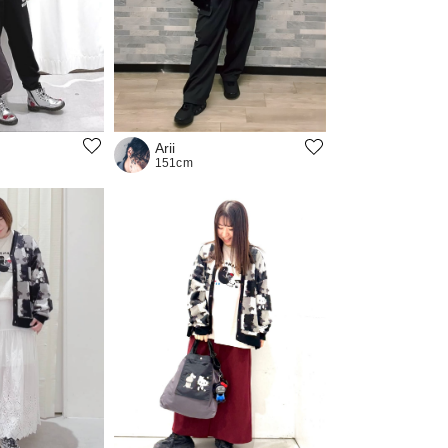
Arii
151cm