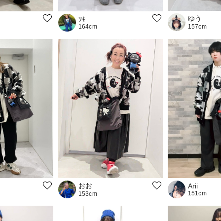
ゆう
ﾂｷ
164cm
157cm
おお
Arii
151cm
153cm