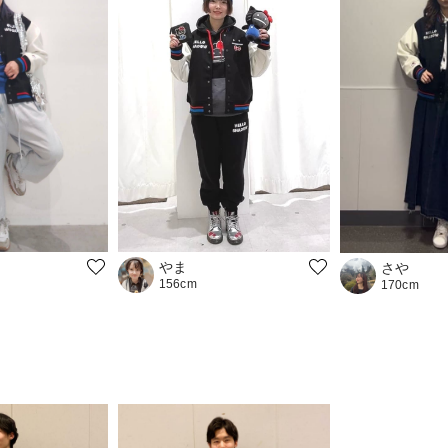
やま
さや
156cm
170cm