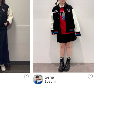
Sena
153cm