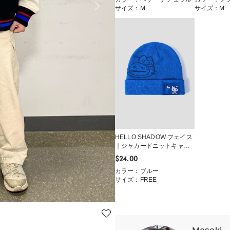
サイズ：M
サイズ：M
HELLO SHADOW フェイス
｜ジャカードニットキャッ
プ
$‌24.00
カラー：ブルー
サイズ：FREE