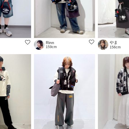
やま
Rinn
159cm
156cm