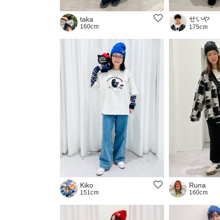
せいや
taka
160cm
175cm
Runa
Kiko
160cm
151cm