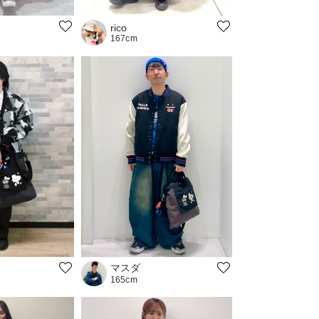
rico
167cm
マスダ
165cm