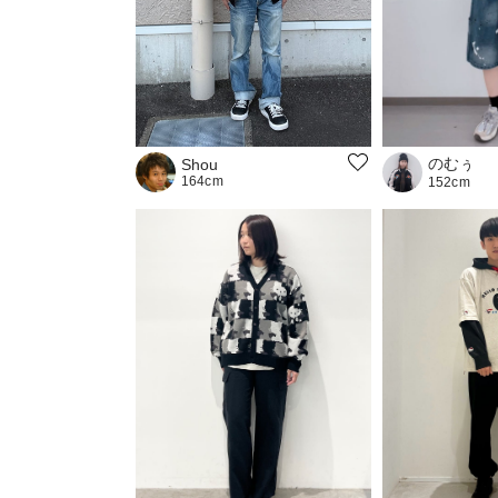
のむぅ
Shou
164cm
152cm