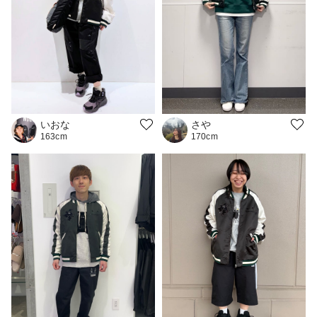
いおな
さや
163cm
170cm