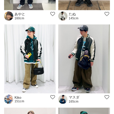
あやと
たぬ
160cm
145cm
マスダ
Kiko
151cm
165cm