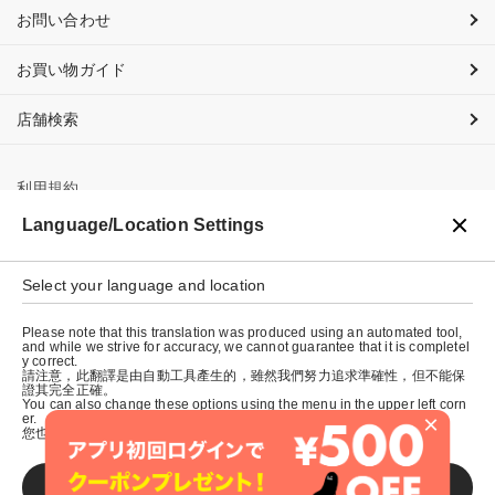
お問い合わせ
お買い物ガイド
店舗検索
利用規約
Language/Location Settings
プライバシーポリシー
特定商取引法に基づく表示
Select your language and location
会社概要
Please note that this translation was produced using an automated tool,
and while we strive for accuracy, we cannot guarantee that it is completel
y correct.
請注意，此翻譯是由自動工具產生的，雖然我們努力追求準確性，但不能保
證其完全正確。
You can also change these options using the menu in the upper left corn
×
er.
您也可以使用左上角的選單來更改這些選項。
SAVE