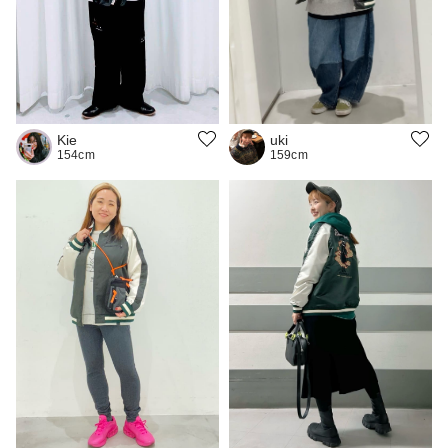
Kie
uki
154cm
159cm