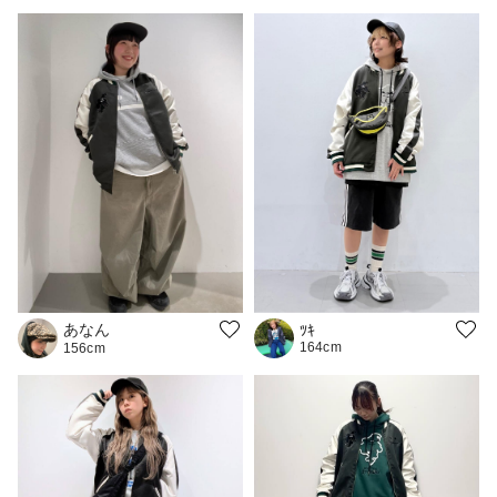
あなん
ﾂｷ
164cm
156cm