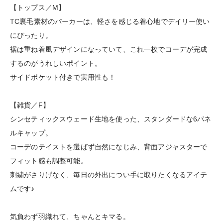
【トップス／M】
TC裏毛素材のパーカーは、軽さを感じる着心地でデイリー使い
にぴったり。
裾は重ね着風デザインになっていて、これ一枚でコーデが完成
するのがうれしいポイント。
サイドポケット付きで実用性も！
【雑貨／F】
シンセティックスウェード生地を使った、スタンダードな6パネ
ルキャップ。
コーデのテイストを選ばず自然になじみ、背面アジャスターで
フィット感も調整可能。
刺繍がさりげなく、毎日の外出につい手に取りたくなるアイテ
ムです♪
気負わず羽織れて、ちゃんとキマる。