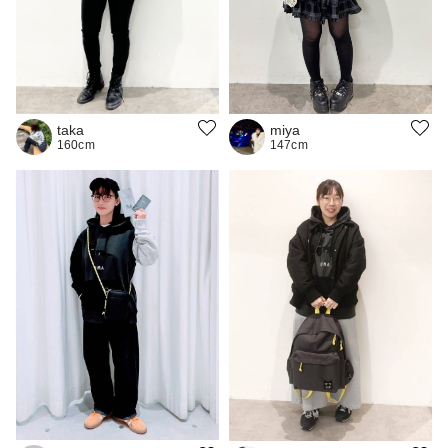
taka
miya
160cm
147cm