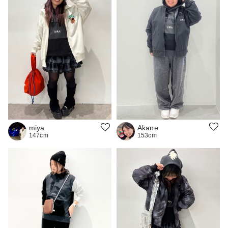
Akane
miya
153cm
147cm