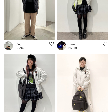
ごん
miya
147cm
156cm