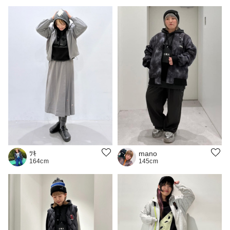
mano
ﾂｷ
145cm
164cm