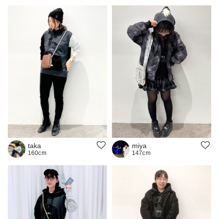
taka
miya
160cm
147cm