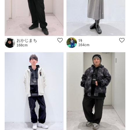
おかじまち
ﾂｷ
164cm
168cm