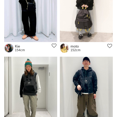
Kie
moto
154cm
152cm