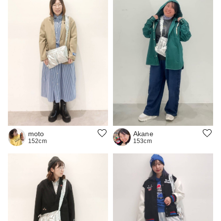
Akane
moto
153cm
152cm