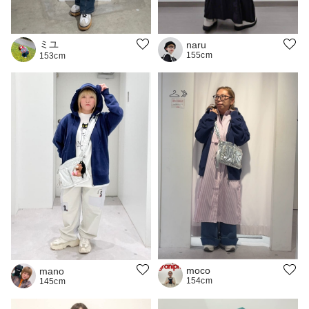
ミユ
naru
155cm
153cm
moco
mano
154cm
145cm