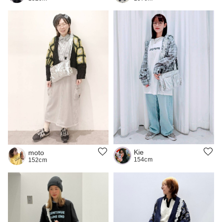
Kie
moto
154cm
152cm