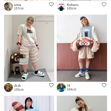
uma
Koharu
157cm
165cm
みみ
ﾂｷ
164cm
155cm