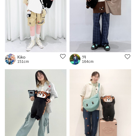
Kiko
ﾂｷ
151cm
164cm