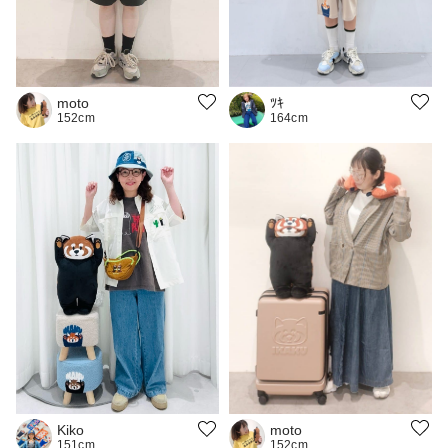
ﾂｷ
moto
164cm
152cm
moto
Kiko
152cm
151cm