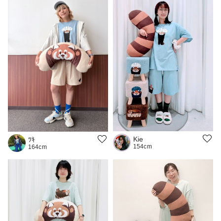
Kie
ﾂｷ
154cm
164cm