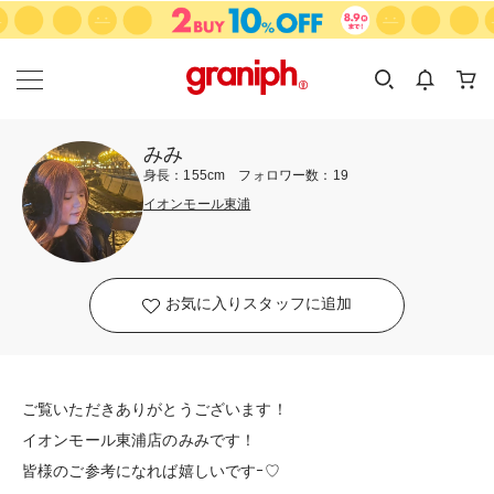
カテゴリーから探す
カテゴリ
サイズ
EN
MEN
KIDS
みみ
身長：155cm フォロワー数：19
イオンモール東浦
お気に入りスタッフに追加
ご覧いただきありがとうございます！
イオンモール東浦店のみみです！
皆様のご参考になれば嬉しいですｰ♡