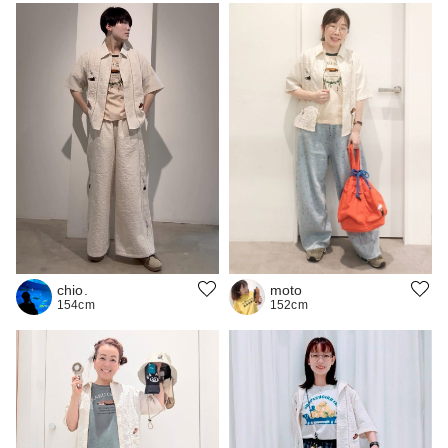
moto
chio.
152cm
154cm