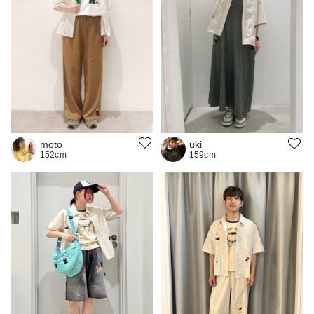
moto
uki
152cm
159cm