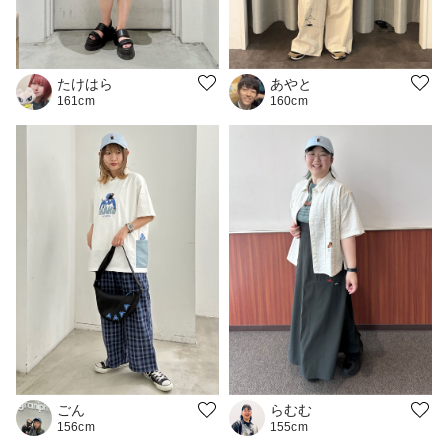
たけはら
あやと
161cm
160cm
ごん
らむむ
156cm
155cm