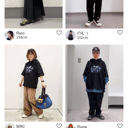
のむぅ
Rinn
159cm
152cm
MIKI
Runa