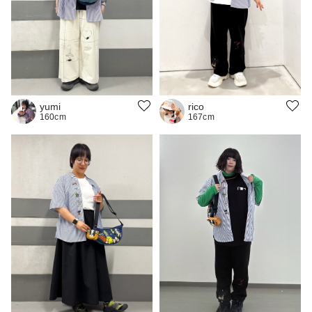
yumi
rico
160cm
167cm