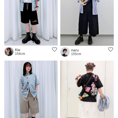
Kie
naru
154cm
155cm