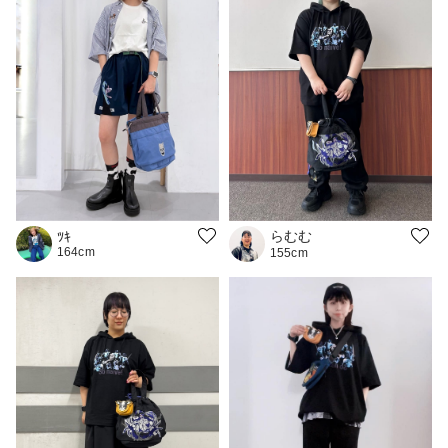
らむむ
ﾂｷ
164cm
155cm