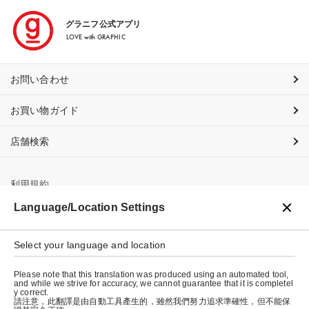
グラニフ公式アプリ
LOVE with GRAPHIC
お問い合わせ
お買い物ガイド
店舗検索
利用規約
Language/Location Settings
プライバシーポリシー
特定商取引法に基づく表示
Select your language and location
会社概要
Please note that this translation was produced using an automated tool,
and while we strive for accuracy, we cannot guarantee that it is completel
y correct.
請注意，此翻譯是由自動工具產生的，雖然我們努力追求準確性，但不能保