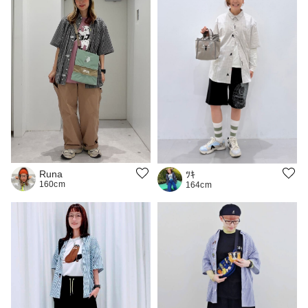
Runa
ﾂｷ
160cm
164cm