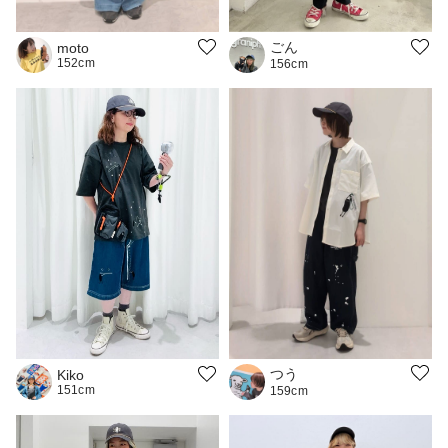
ごん
moto
152cm
156cm
つう
Kiko
151cm
159cm