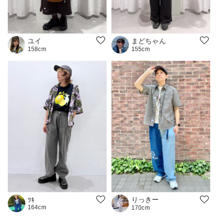
ユイ
まどちゃん
158cm
155cm
りっきー
ﾂｷ
164cm
170cm