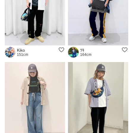
ﾂｷ
Kiko
164cm
151cm