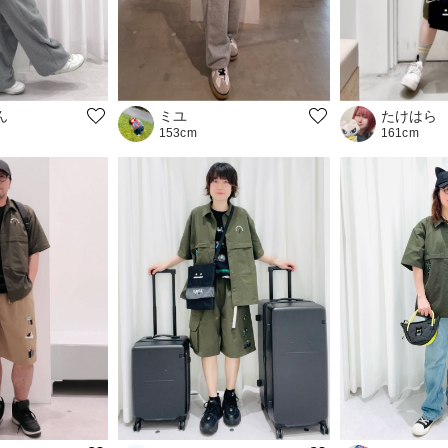
ん
ミユ
たけはら
153cm
161cm