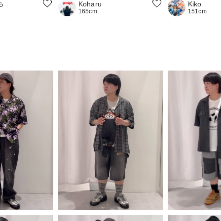
ち
Koharu
Kiko
165cm
151cm