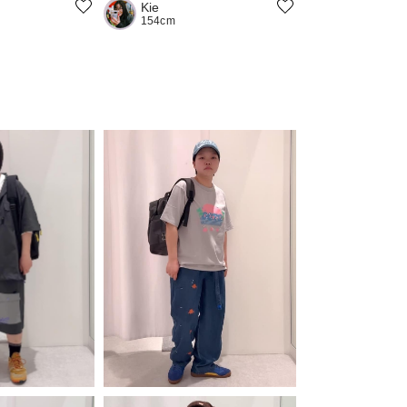
Kie
154cm