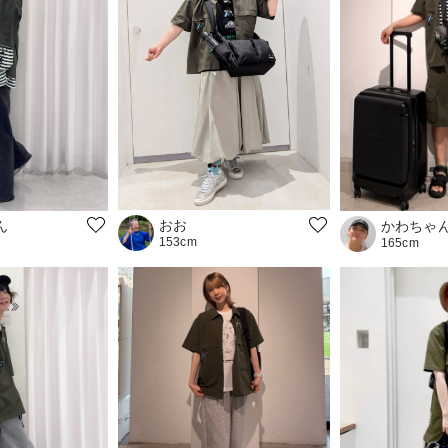
おお
ん
かわちゃ
153cm
165cm