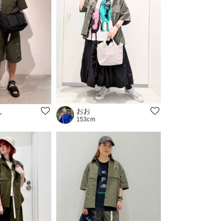
おお
ん
153cm