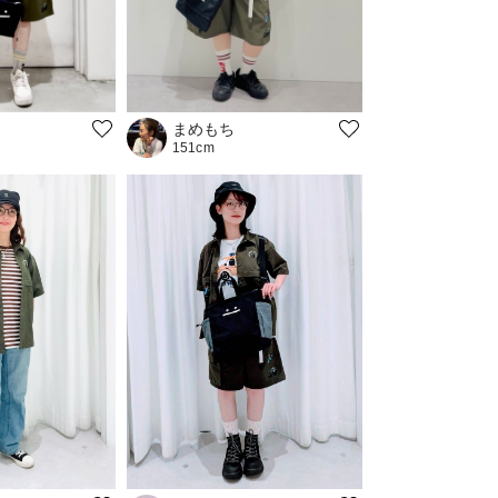
まめもち
151cm