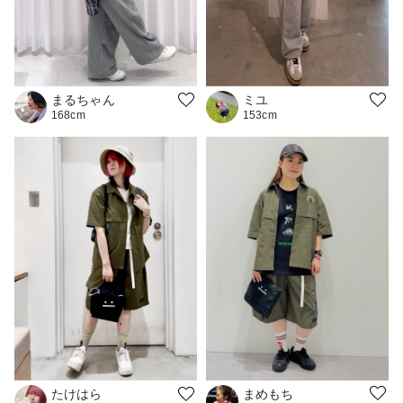
まるちゃん
ミユ
168cm
153cm
まめもち
たけはら