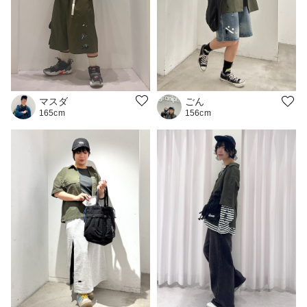
マスダ
ごん
165cm
156cm