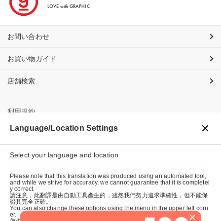
LOVE with GRAPHIC
お問い合わせ
お買い物ガイド
店舗検索
利用規約
Language/Location Settings
プライバシーポリシー
特定商取引法に基づく表示
Select your language and location
会社概要
Please note that this translation was produced using an automated tool,
and while we strive for accuracy, we cannot guarantee that it is completel
y correct.
請注意，此翻譯是由自動工具產生的，雖然我們努力追求準確性，但不能保
證其完全正確。
You can also change these options using the menu in the upper left corn
×
er.