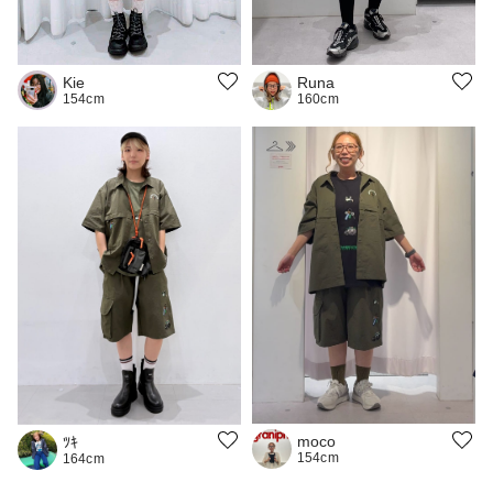
Kie
Runa
154cm
160cm
moco
ﾂｷ
154cm
164cm