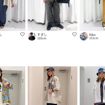
ん
すぎし
Kiko
151cm
165cm