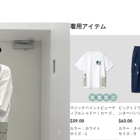
着用アイテム
マジックペイントビューテ
ビッグミミ
ィフルシャドー｜カーゴポ
ンターパン
ケットTシャツ
$‌39.00
$‌63.00
カラー：ホワイト
カラー：ネ
サイズ：L
サイズ：S