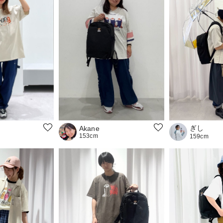
ぎし
Akane
153cm
159cm