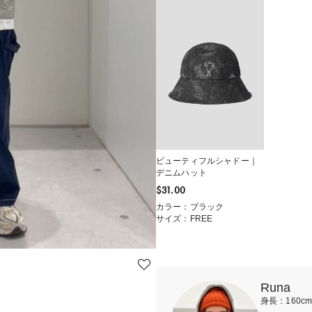
ビューティフルシャドー｜
デニムハット
$‌31.00
カラー：ブラック
サイズ：FREE
Runa
身長：160c