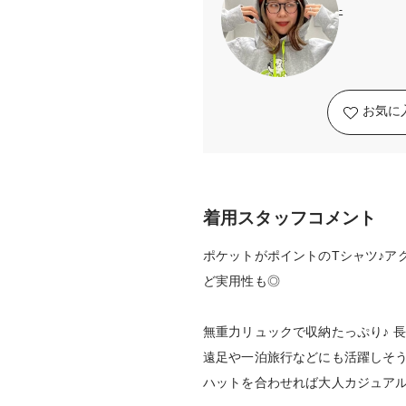
-
お気に
着用スタッフコメント
ポケットがポイントのTシャツ♪ア
ど実用性も◎
無重力リュックで収納たっぷり♪ 
遠足や一泊旅行などにも活躍しそ
ハットを合わせれば大人カジュア