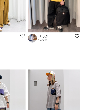
りっきー
170cm