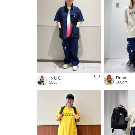
らむむ
Runa
160cm
155cm