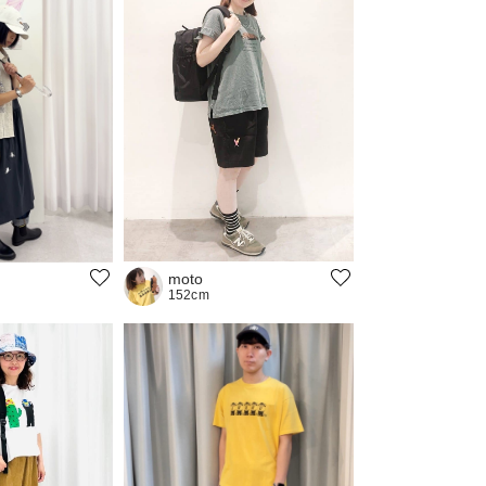
moto
152cm