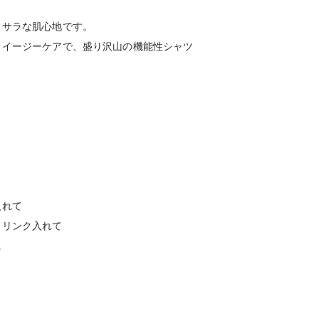
ラサラな肌心地です。
・イージーケアで、盛り沢山の機能性シャツ
入れて
ドリンク入れて
に