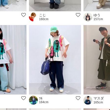
ゆう
こじ
157cm
160cm
マスダ
ﾂｷ
164cm
165cm