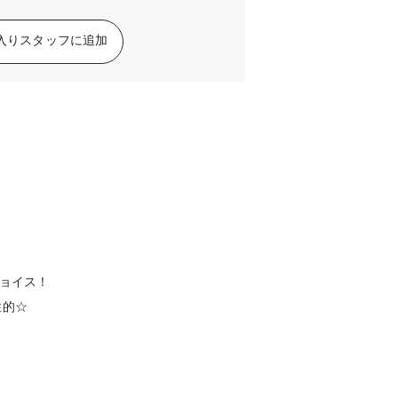
入りスタッフに追加
チョイス！
性的☆
。