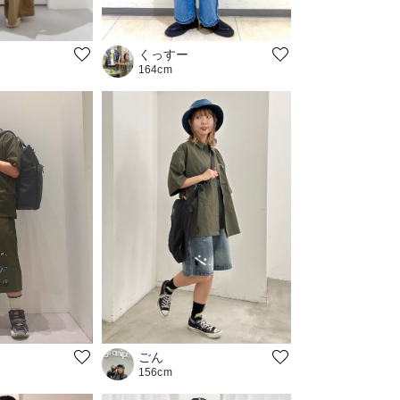
くっすー
164cm
ごん
156cm