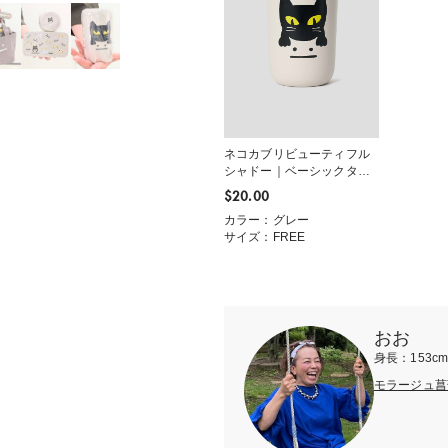
ネコカブリビューティフル
シャドー｜ベーシックタン
ブラー350ml
$‌20.00
カラー：グレー
サイズ：FREE
おお
身長：153c
モラージュ菖