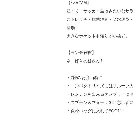
【シャツМ】
軽くて、サッカー生地みたいなサ
ストレッチ・抗菌消臭・吸水速乾
登場！
大きなポケットも頼りがい抜群。
【ランチ雑貨】
ネコ好きの皆さん⤴
・2段のお弁当箱に
・コンパクトサイズにはフルーツ
・レンチンも出来るタンブラーに
・スプーン＆フォークSET忘れず
・保冷バッグに入れて!!GO⤴⤴