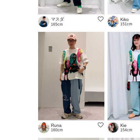
マスダ
Kiko
151cm
165cm
Kie
Runa
154cm
160cm