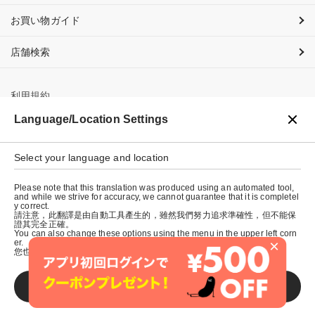
お買い物ガイド
店舗検索
利用規約
Language/Location Settings
プライバシーポリシー
特定商取引法に基づく表示
Select your language and location
会社概要
Please note that this translation was produced using an automated tool,
and while we strive for accuracy, we cannot guarantee that it is completel
y correct.
請注意，此翻譯是由自動工具產生的，雖然我們努力追求準確性，但不能保
證其完全正確。
You can also change these options using the menu in the upper left corn
×
er.
您也可以使用左上角的選單來更改這些選項。
SAVE
© graniph inc.