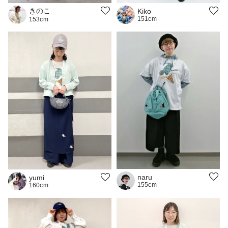
きのこ
Kiko
151cm
153cm
naru
yumi
155cm
160cm