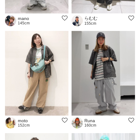
らむむ
mano
145cm
155cm
moto
Runa
152cm
160cm