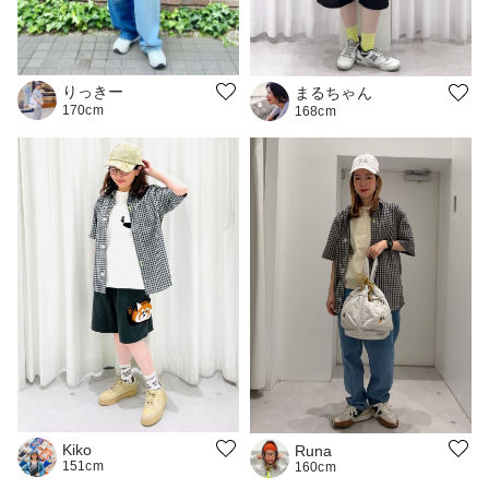
りっきー
まるちゃん
170cm
168cm
Kiko
Runa
151cm
160cm