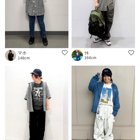
マホ
ﾂｷ
164cm
148cm