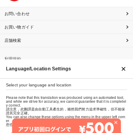
お問い合わせ
お買い物ガイド
店舗検索
利用規約
Language/Location Settings
プライバシーポリシー
特定商取引法に基づく表示
Select your language and location
会社概要
Please note that this translation was produced using an automated tool,
and while we strive for accuracy, we cannot guarantee that it is completel
y correct.
請注意，此翻譯是由自動工具產生的，雖然我們努力追求準確性，但不能保
證其完全正確。
You can also change these options using the menu in the upper left corn
×
er.
您也可以使用左上角的選單來更改這些選項。