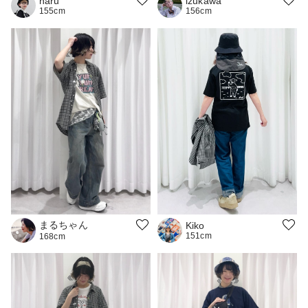
naru
izukawa
155cm
156cm
まるちゃん
Kiko
151cm
168cm