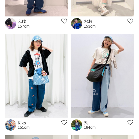
ふゆ
おお
157cm
153cm
Kiko
ﾂｷ
151cm
164cm