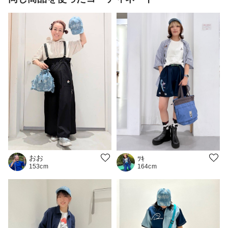
おお
ﾂｷ
164cm
153cm