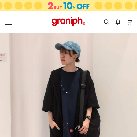
カテゴリーから探す
カテゴリ
サイズ
EN
MEN
KIDS