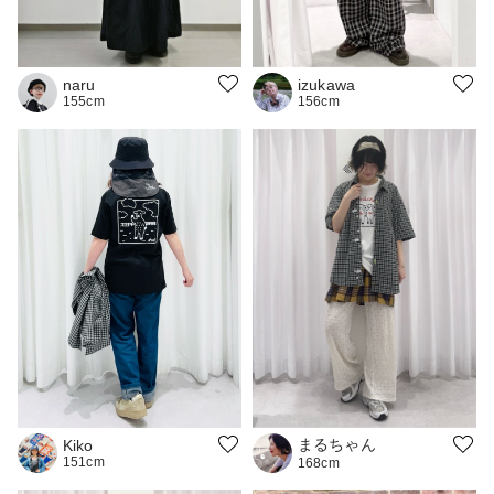
naru
izukawa
155cm
156cm
まるちゃん
Kiko
151cm
168cm