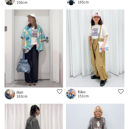
165cm
156cm
Kiko
dan
151cm
163cm