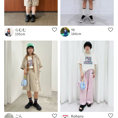
らむむ
ﾂｷ
164cm
155cm
ごん
Koharu