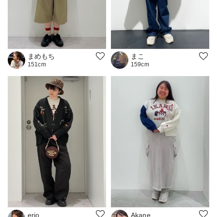
まめもち
まこ
151cm
159cm
erio
Akane