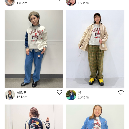
170cm
153cm
MiNE
ﾂｷ
151cm
164cm