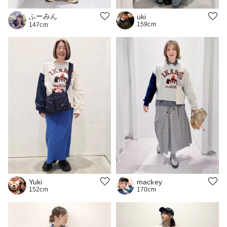
ふーみん
uki
159cm
147cm
Yuki
mackey
152cm
170cm