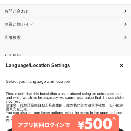
お問い合わせ
お買い物ガイド
店舗検索
利用規約
Language/Location Settings
プライバシーポリシー
特定商取引法に基づく表示
Select your language and location
会社概要
Please note that this translation was produced using an automated tool,
and while we strive for accuracy, we cannot guarantee that it is completel
y correct.
請注意，此翻譯是由自動工具產生的，雖然我們努力追求準確性，但不能保
證其完全正確。
You can also change these options using the menu in the upper left corn
×
er.
您也可以使用左上角的選單來更改這些選項。