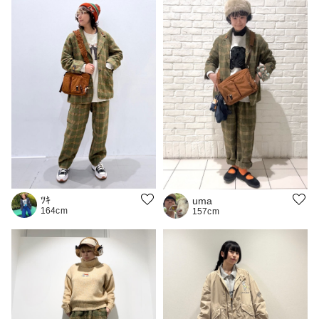
ﾂｷ
uma
164cm
157cm