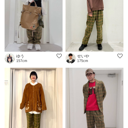
ゆう
せいや
157cm
175cm