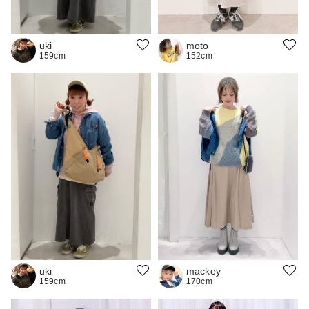
uki
moto
159cm
152cm
mackey
uki
170cm
159cm