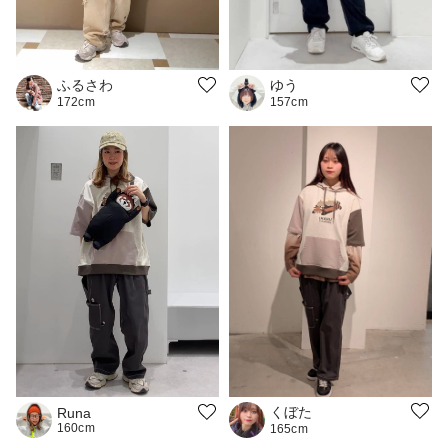
ふるさわ
ゆう
172cm
157cm
くぼた
Runa
160cm
165cm