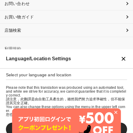
お問い合わせ
お買い物ガイド
店舗検索
利用規約
Language/Location Settings
プライバシーポリシー
Select your language and location
特定商取引法に基づく表示
Please note that this translation was produced using an automated tool,
会社概要
and while we strive for accuracy, we cannot guarantee that it is completel
y correct.
請注意，此翻譯是由自動工具產生的，雖然我們努力追求準確性，但不能保
證其完全正確。
You can also change these options using the menu in the upper left corn
×
er.
您也可以使用左上角的選單來更改這些選項。
SAVE
© graniph inc.