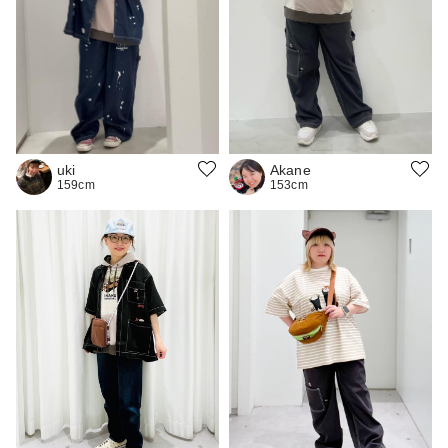
uki
Akane
159cm
153cm