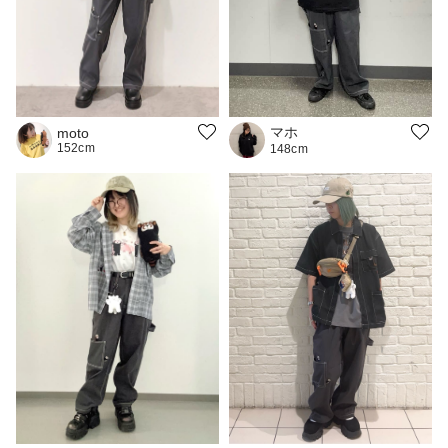
マホ
moto
152cm
148cm