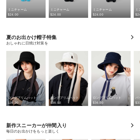
ミニチャーム
ミニチャーム
ミニチャーム
ミ
$‌24.00
$‌24.00
$‌24.00
$‌2
夏のお出かけ帽子特集
おしゃれに日焼け対策を
ロングブリムハット
ロングブリムハット
ロングブリムハット
パ
$‌36.00
$‌36.00
$‌36.00
$‌3
新作スニーカーが仲間入り
毎日のお出かけをもっと楽しく