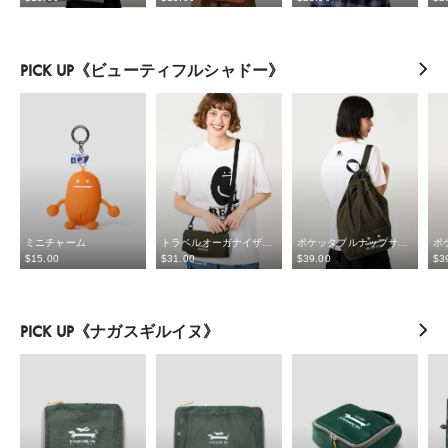
PICK UP《ビューティフルシャドー》
ミニチャーム
トラベルオーガナイザーバッグ
ポケッタブルナップサック
$‌15.00
$‌31.00
$‌39.00
$‌3
PICK UP《ナガスギルイヌ》