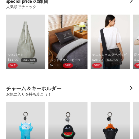
special price の雑貨
人気順でチェック
シュパット
デニムショルダーバッグ
防
$‌11.00
$‌28.00
$‌1
ベッドリネン 3ピースセット シングル
SOLD OUT
SOLD OUT
$‌78.00
SALE
SALE
SALE
S
チャーム＆キーホルダー
お気に入りを持ち歩こう！