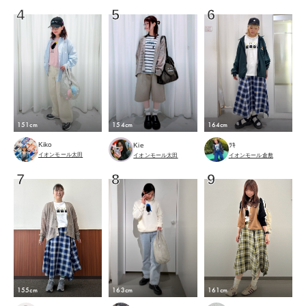
4
5
6
151cm
154cm
164cm
Kiko
Kie
ﾂｷ
イオンモール太田
イオンモール太田
イオンモール倉敷
7
8
9
155cm
161cm
163cm