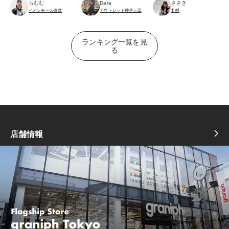
らむむ
ささき
Dara
イオンモール倉敷
札幌
アウトレット神戸三田
ランキング一覧を見
る
店舗情報