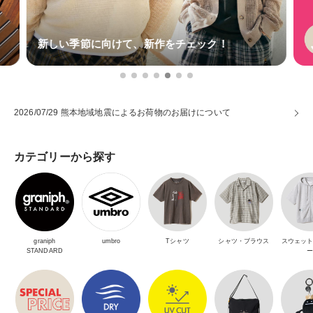
新しい季節に向けて、新作をチェック！
2026/07/29 熊本地域地震によるお荷物のお届けについて
カテゴリーから探す
graniph
umbro
Tシャツ
シャツ・ブラウス
スウェッ
STANDARD