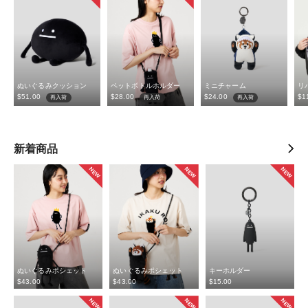
ぬいぐるみクッション
ペットボトルホルダー
ミニチャーム
リ
$‌51.00
$‌28.00
$‌24.00
$‌1
再入荷
再入荷
再入荷
新着商品
NEW
NEW
NEW
ぬいぐるみポシェット
ぬいぐるみポシェット
キーホルダー
$‌43.00
$‌43.00
$‌15.00
NEW
NEW
NEW