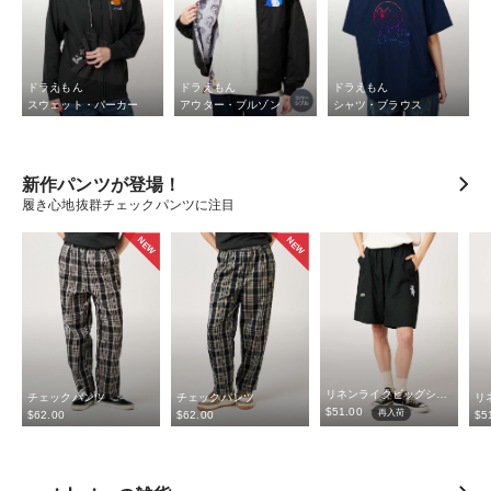
ドラえもん
ドラえもん
ドラえもん
スウェット・パーカー
アウター・ブルゾン
シャツ・ブラウス
新作パンツが登場！
履き心地抜群チェックパンツに注目
NEW
NEW
リネンライクビッグショートパンツ
チェックパンツ
チェックパンツ
$‌51.00
再入荷
$‌62.00
$‌62.00
$‌5