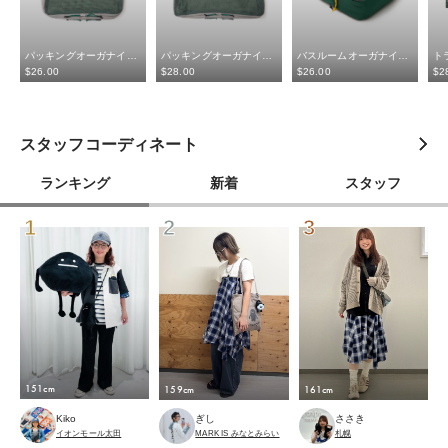
パッキングオーガナイザーS
パッキングオーガナイザーM
バスルームオーガナイザー
$‌26.00
$‌28.00
$‌26.00
$‌2
スタッフコーディネート
ランキング
新着
スタッフ
1
2
3
151cm
159cm
161cm
Kiko
ぎし
ささき
イオンモール太田
MARK IS みなとみらい
札幌