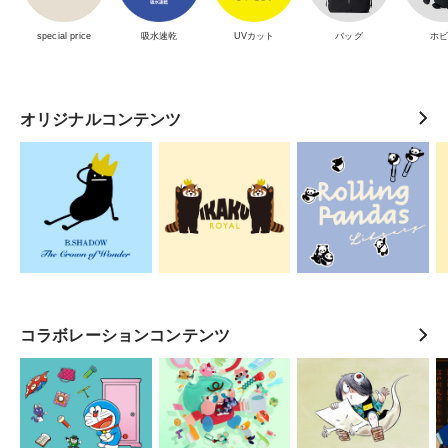
special price
吸水速乾
UVカット
バッグ
ホ
オリジナルコンテンツ
コラボレーションコンテンツ