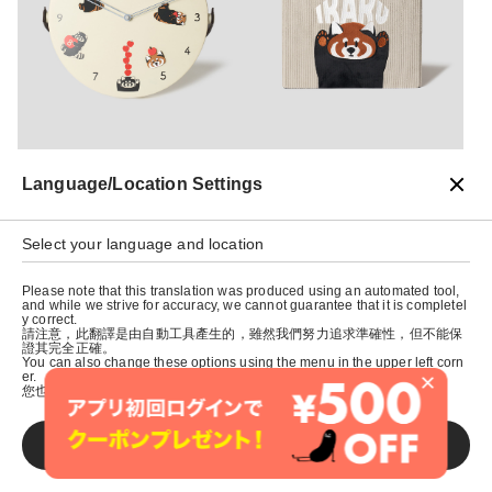
Language/Location Settings
インテリア
インテリア
¥
6500
¥
3900
Select your language and location
Please note that this translation was produced using an automated tool,
and while we strive for accuracy, we cannot guarantee that it is completel
y correct.
請注意，此翻譯是由自動工具產生的，雖然我們努力追求準確性，但不能保
證其完全正確。
You can also change these options using the menu in the upper left corn
×
er.
您也可以使用左上角的選單來更改這些選項。
SAVE