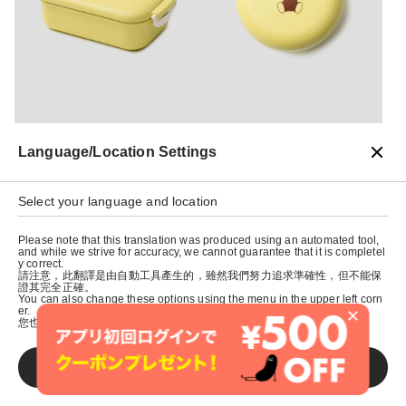
キッチン・ダイニング
キッチン・ダイニング
Language/Location Settings
¥
2900
¥
1900
Select your language and location
Please note that this translation was produced using an automated tool,
and while we strive for accuracy, we cannot guarantee that it is completel
y correct.
請注意，此翻譯是由自動工具產生的，雖然我們努力追求準確性，但不能保
證其完全正確。
You can also change these options using the menu in the upper left corn
×
er.
您也可以使用左上角的選單來更改這些選項。
SAVE