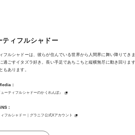
ーティフルシャドー
ィフルシャドーは、彼らが住んでいる世界から人間界に舞い降りてき
に過ごすイタズラ好き。長い手足であちこちと縦横無尽に動き回りま
ともあります。
 Media：
ビューティフルシャドーのかくれんぼ』
 SNS：
ティフルシャドー｜グラニフ公式Xアカウント